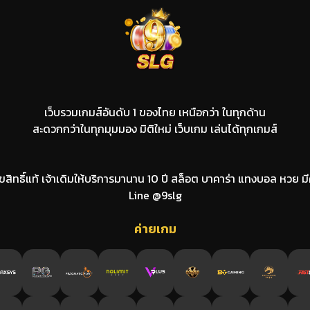
เว็บรวมเกมส์อันดับ 1 ของไทย เหนือกว่า ในทุกด้าน
สะดวกกว่าในทุกมุมมอง มิติใหม่ เว็บเกม เล่นได้ทุกเกมส์
ขสิทธิ์แท้ เจ้าเดิมให้บริการมานาน 10 ปี สล็อต บาคาร่า แทงบอล หวย ม
Line @9slg
ค่ายเกม