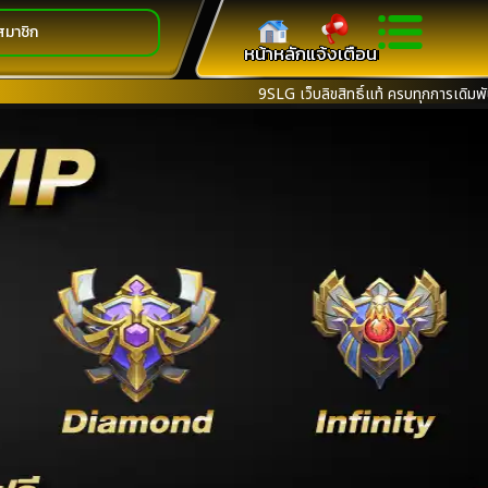
สมาชิก
หน้าหลัก
แจ้งเตือน
9SLG เว็บลิขสิทธิ์แท้ ครบทุกการเดิมพัน สล็อต บาคาร่