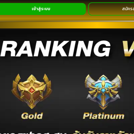
เข้าสู่ระบบ
สมัคร