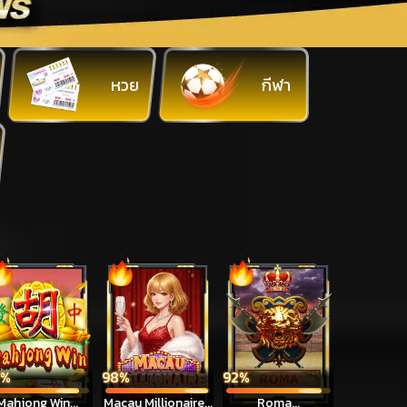
หวย
กีฬา
0%
98%
92%
97%
Mahjong Win...
Macau Millionaire...
Roma...
Fortune of