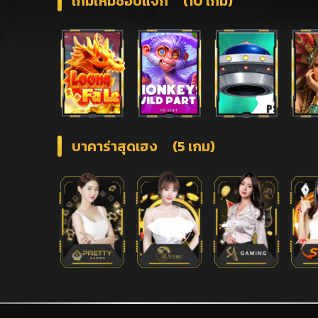
เกมใหม่ชอบแจก
(10 เกม)
บาคาร่าสุดเฮง
(5 เกม)