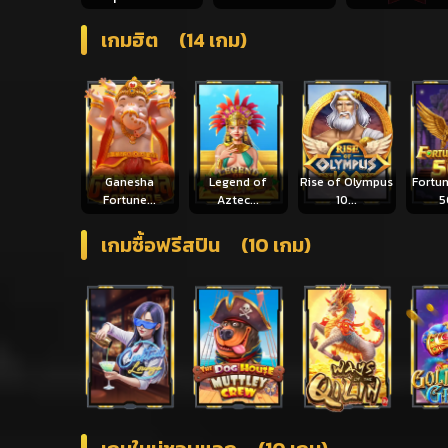
เกมฮิต
(14 เกม)
Rise of Olympus
Ganesha
Legend of
Fortu
10...
Fortune...
Aztec...
5
เกมซื้อฟรีสปิน
(10 เกม)