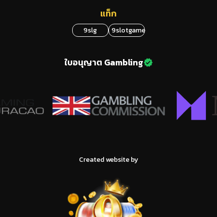
แท็ก
9slg
9slotgame
ใบอนุญาต Gambling
Created website by